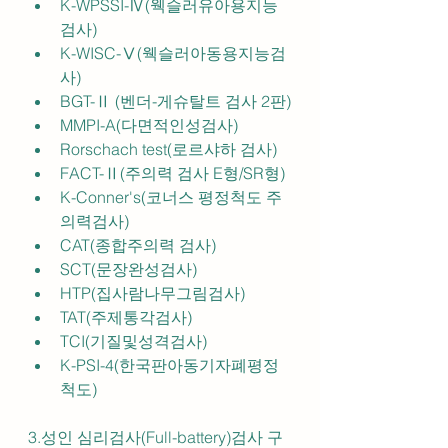
K-WPSSI-Ⅳ(웩슬러유아용지능
검사)
K-WISC-Ⅴ(웩슬러아동용지능검
사)
BGT-Ⅱ (벤더-게슈탈트 검사 2판)
MMPI-A(다면적인성검사)
Rorschach test(로르샤하 검사)
FACT-Ⅱ(주의력 검사 E형/SR형)
K-Conner's(코너스 평정척도 주
의력검사)
CAT(종합주의력 검사)
SCT(문장완성검사)
HTP(집사람나무그림검사)
TAT(주제통각검사)
TCI(기질및성격검사)
K-PSI-4(한국판아동기자폐평정
척도)
3.성인 심리검사(Full-battery)검사 구