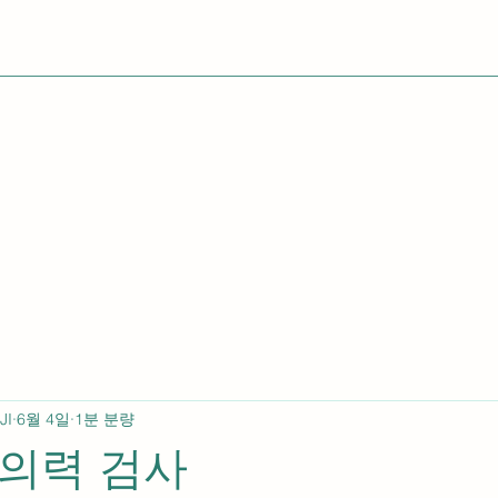
JI
6월 4일
1분 분량
주의력 검사